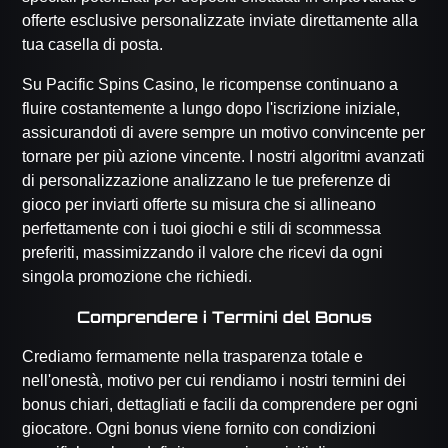
offerte esclusive personalizzate inviate direttamente alla
tua casella di posta.
Su Pacific Spins Casino, le ricompense continuano a
fluire costantemente a lungo dopo l'iscrizione iniziale,
assicurandoti di avere sempre un motivo convincente per
tornare per più azione vincente. I nostri algoritmi avanzati
di personalizzazione analizzano le tue preferenze di
gioco per inviarti offerte su misura che si allineano
perfettamente con i tuoi giochi e stili di scommessa
preferiti, massimizzando il valore che ricevi da ogni
singola promozione che richiedi.
Comprendere i Termini del Bonus
Crediamo fermamente nella trasparenza totale e
nell'onestà, motivo per cui rendiamo i nostri termini dei
bonus chiari, dettagliati e facili da comprendere per ogni
giocatore. Ogni bonus viene fornito con condizioni