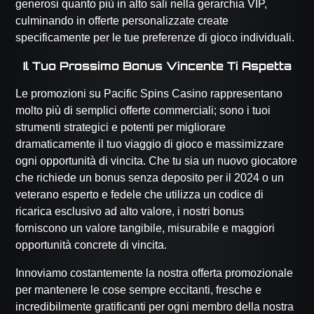
generosi quanto più in alto sali nella gerarchia VIP,
culminando in offerte personalizzate create
specificamente per le tue preferenze di gioco individuali.
Il Tuo Prossimo Bonus Vincente Ti Aspetta
Le promozioni su Pacific Spins Casino rappresentano
molto più di semplici offerte commerciali; sono i tuoi
strumenti strategici e potenti per migliorare
dramaticamente il tuo viaggio di gioco e massimizzare
ogni opportunità di vincita. Che tu sia un nuovo giocatore
che richiede un bonus senza deposito per il 2024 o un
veterano esperto e fedele che utilizza un codice di
ricarica esclusivo ad alto valore, i nostri bonus
forniscono un valore tangibile, misurabile e maggiori
opportunità concrete di vincita.
Innoviamo costantemente la nostra offerta promozionale
per mantenere le cose sempre eccitanti, fresche e
incredibilmente gratificanti per ogni membro della nostra