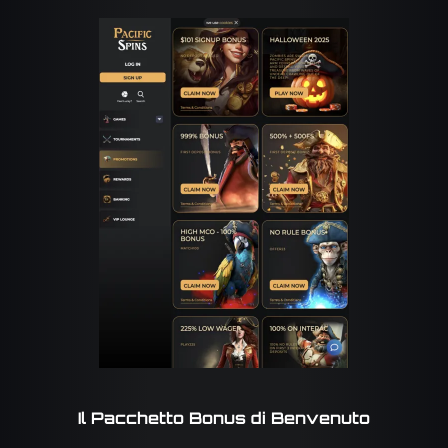
Il Pacchetto Bonus di Benvenuto