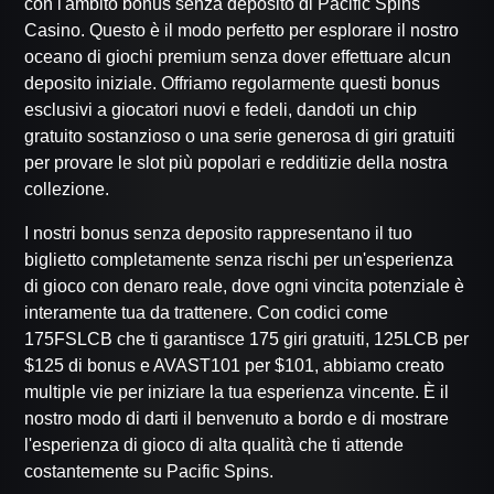
con l'ambito bonus senza deposito di Pacific Spins
Casino. Questo è il modo perfetto per esplorare il nostro
oceano di giochi premium senza dover effettuare alcun
deposito iniziale. Offriamo regolarmente questi bonus
esclusivi a giocatori nuovi e fedeli, dandoti un chip
gratuito sostanzioso o una serie generosa di giri gratuiti
per provare le slot più popolari e redditizie della nostra
collezione.
I nostri bonus senza deposito rappresentano il tuo
biglietto completamente senza rischi per un'esperienza
di gioco con denaro reale, dove ogni vincita potenziale è
interamente tua da trattenere. Con codici come
175FSLCB che ti garantisce 175 giri gratuiti, 125LCB per
$125 di bonus e AVAST101 per $101, abbiamo creato
multiple vie per iniziare la tua esperienza vincente. È il
nostro modo di darti il benvenuto a bordo e di mostrare
l'esperienza di gioco di alta qualità che ti attende
costantemente su Pacific Spins.