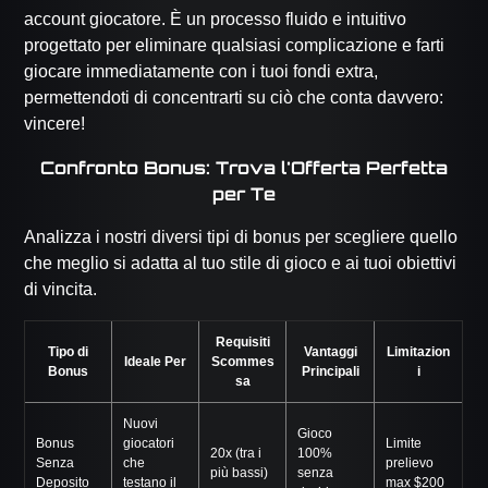
account giocatore. È un processo fluido e intuitivo
progettato per eliminare qualsiasi complicazione e farti
giocare immediatamente con i tuoi fondi extra,
permettendoti di concentrarti su ciò che conta davvero:
vincere!
Confronto Bonus: Trova l'Offerta Perfetta
per Te
Analizza i nostri diversi tipi di bonus per scegliere quello
che meglio si adatta al tuo stile di gioco e ai tuoi obiettivi
di vincita.
Requisiti
Tipo di
Vantaggi
Limitazion
Ideale Per
Scommes
Bonus
Principali
i
sa
Nuovi
Gioco
Bonus
giocatori
Limite
20x (tra i
100%
Senza
che
prelievo
più bassi)
senza
Deposito
testano il
max $200