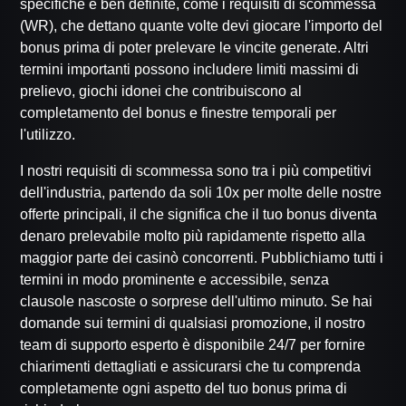
specifiche e ben definite, come i requisiti di scommessa
(WR), che dettano quante volte devi giocare l'importo del
bonus prima di poter prelevare le vincite generate. Altri
termini importanti possono includere limiti massimi di
prelievo, giochi idonei che contribuiscono al
completamento del bonus e finestre temporali per
l'utilizzo.
I nostri requisiti di scommessa sono tra i più competitivi
dell'industria, partendo da soli 10x per molte delle nostre
offerte principali, il che significa che il tuo bonus diventa
denaro prelevabile molto più rapidamente rispetto alla
maggior parte dei casinò concorrenti. Pubblichiamo tutti i
termini in modo prominente e accessibile, senza
clausole nascoste o sorprese dell'ultimo minuto. Se hai
domande sui termini di qualsiasi promozione, il nostro
team di supporto esperto è disponibile 24/7 per fornire
chiarimenti dettagliati e assicurarsi che tu comprenda
completamente ogni aspetto del tuo bonus prima di