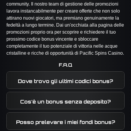
community. Il nostro team di gestione delle promozioni
lavora instancabilmente per creare offerte che non solo
attirano nuovi giocatori, ma premiano genuinamente la
fedeltà a lungo termine. Dai un'occhiata alla pagina delle
promozioni proprio ora per scoprire e richiedere il tuo
prossimo codice bonus vincente e sbloccare
completamente il tuo potenziale di vittoria nelle acque
cristalline e ricche di opportunità di Pacific Spins Casino.
F.A.Q
Dove trovo gli ultimi codici bonus?
Gli ultimi codici bonus sono sempre elencati sulla nostra
pagina ufficiale 'Promozioni'. Inviamo anche offerte
Cos'è un bonus senza deposito?
esclusive ai giocatori registrati via email.
Un bonus senza deposito è un bonus gratuito, come un
chip o giri, che ricevi senza dover depositare denaro
Posso prelevare i miei fondi bonus?
proprio, permettendoti di giocare e vincere