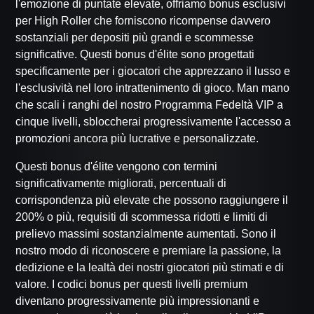
l'emozione di puntate elevate, offriamo bonus esclusivi
per High Roller che forniscono ricompense davvero
sostanziali per depositi più grandi e scommesse
significative. Questi bonus d'élite sono progettati
specificamente per i giocatori che apprezzano il lusso e
l'esclusività nel loro intrattenimento di gioco. Man mano
che scali i ranghi del nostro Programma Fedeltà VIP a
cinque livelli, sbloccherai progressivamente l'accesso a
promozioni ancora più lucrative e personalizzate.
Questi bonus d'élite vengono con termini
significativamente migliorati, percentuali di
corrispondenza più elevate che possono raggiungere il
200% o più, requisiti di scommessa ridotti e limiti di
prelievo massimi sostanzialmente aumentati. Sono il
nostro modo di riconoscere e premiare la passione, la
dedizione e la lealtà dei nostri giocatori più stimati e di
valore. I codici bonus per questi livelli premium
diventano progressivamente più impressionanti e